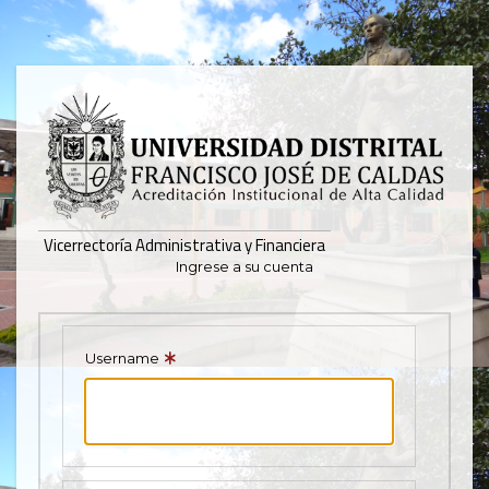
Pasar
al
contenido
principal
Mostrar
registros
Buscar:
Vicerrectoría Administrativa y Financiera
Ingrese a su cuenta
Servicios
Ningún dato
disponible en
esta tabla
Username
Mostrando
registros
del
0
al